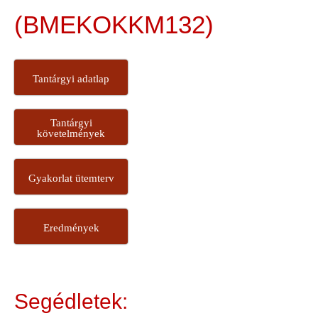
(BMEKOKKM132)
Tantárgyi adatlap
Tantárgyi
követelmények
Gyakorlat ütemterv
Eredmények
Segédletek: