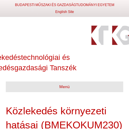
BUDAPESTI MŰSZAKI ÉS GAZDASÁGTUDOMÁNYI EGYETEM
English Site
ekedéstechnológiai és
edésgazdasági Tanszék
Menü
Közlekedés környezeti
hatásai (BMEKOKUM230)