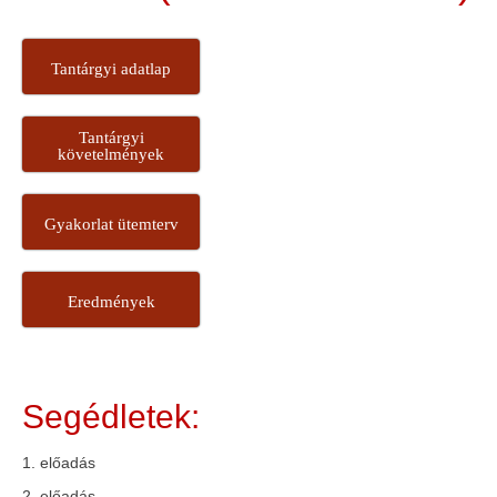
Tantárgyi adatlap
Tantárgyi
követelmények
Gyakorlat ütemterv
Eredmények
Segédletek:
1. előadás
2. előadás