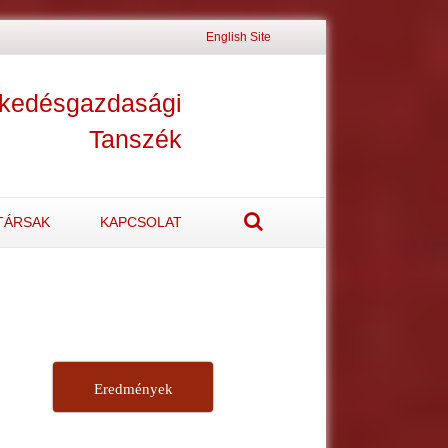
English Site
ekedésgazdasági
Tanszék
TÁRSAK
KAPCSOLAT
Eredmények