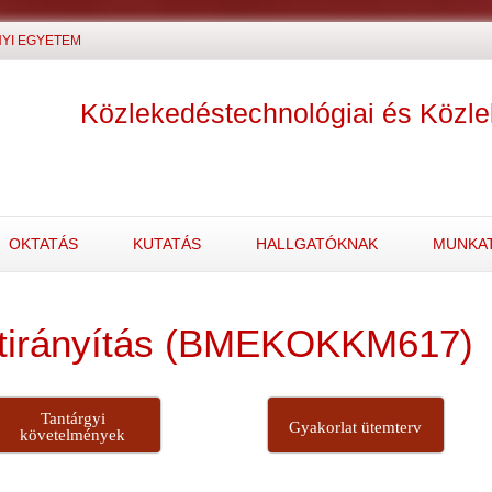
YI EGYETEM
Közlekedéstechnológiai és Közl
OKTATÁS
KUTATÁS
HALLGATÓKNAK
MUNKA
ektirányítás (BMEKOKKM617)
Tantárgyi
Gyakorlat ütemterv
követelmények