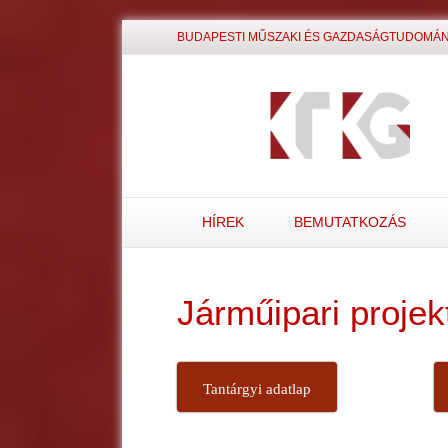
BUDAPESTI MŰSZAKI ÉS GAZDASÁGTUDOMÁN
HÍREK
BEMUTATKOZÁS
Járműipari proj
Tantárgyi adatlap